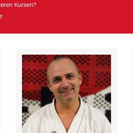
seren Kursen?
f!