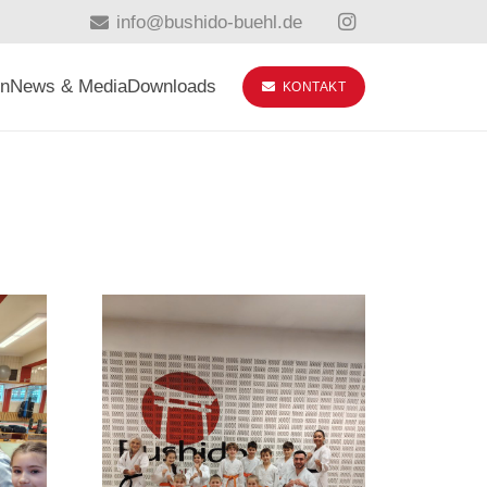
info@bushido-buehl.de
in
News & Media
Downloads
KONTAKT